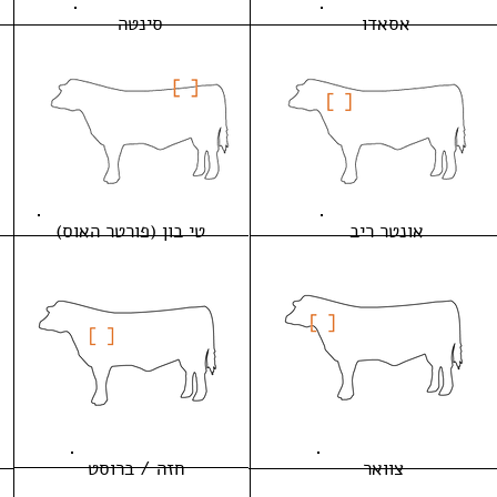
אסאדו
סינטה
אונטר ריב
טי בון (פורטר האוס)
צוואר
חזה / ברוסט