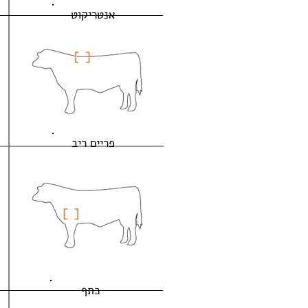
אנטריקוט
פריים ריב
כתף