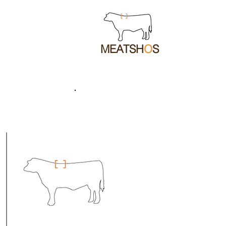
MEATSH
O
S
הקצביה