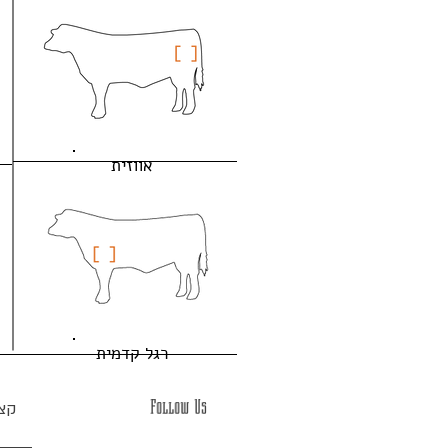
אווזית
רגל קדמית
Follow Us
קצר