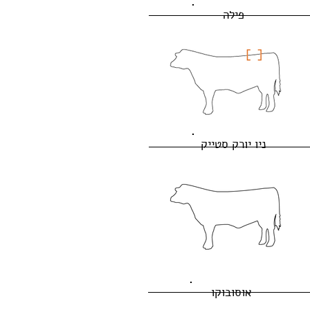
פילה
ניו יורק סטייק
אוסובוקו