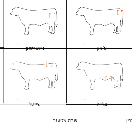
צ'אק
ויסברטאן
פלדה
שייטל
ין
שדה אליעזר