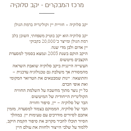
מרכז המבקרים - יקב סלוקיה
יקב סלוקיה – חוויית יין וקולינריה ברמת הגולן
יקב סלוקיה הוא יקב בוטיק משפחתי, השוכן בלב
רמת הגולן ומייצר כ־20,000 בקבוקי
יין
אדום ולבן מדי שנה.
היקב הוקם בשנת 2003 ונמצא בסמוך למסעדת
הקצבים מיטשוס.
העשייה הייננית ביקב סלוקיה שואבת השראה
מהמסורת אך משלבת גם טכנולוגיה עדכנית –
והתוצאה: יינות שמבטאים את הטרואר המקומי
ואת אופי הכרם.
כל יין נוצר מתוך מחשבה על השלמת החוויה
הקולינרית הייחודית של המיטשוס.
הבר של סלוקיה – יין, סיפור וחוויה
הבר של סלוקיה, הממוקם בצמוד למסעדה, מזמין
אתכם לסיורים מודרכים עם טעימות יין. במהלך
הסיור תוכלו להכיר מקרוב את סיפור הקמת היקב,
ללמוד על שלבי הייצור ולחוות את עולם היין