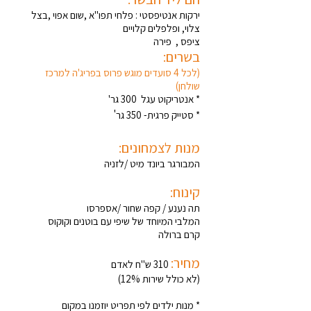
ירקות אנטיפסטי : פלחי תפו"א ,שום אפוי ,בצל
צלוי, ופלפלים קלויים
ציפס , פירה
בשרים:
(לכל 4 סועדים מוגש פרוס בפריג'ה למרכז
שולחן)
* אנטריקוט עגל 300 גר'
'
* סטייק פרגית- 350 גר
מנות לצמחונים:
המבורגר ביונד מיט /לזניה
קינוח:
תה נענע / קפה שחור /אספרסו
המלבי המיוחד של שיפי עם בוטנים וקוקוס
קרם ברולה
מחיר:
310 ש"ח לאדם
(לא כולל שירות 12%)
* מנות ילדים לפי תפריט יוזמנו במקום