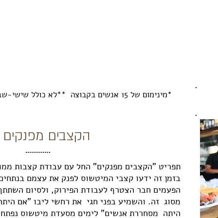
ים
*מינימום של 15 אנשים בקבוצה **לא כולל שישי-שבת ***בתיאום מראש בלבד
2 הקצבים מפנקים
תפריט "הקצבים מפנקים" החל עם עבודת קצבות ממו
בזמן זה ידעו קצבי המיטשוס לפנק את עצמם בנתחים
הפעמים חבר הצטרף לעבודת הפירוק, ולסיום השתתף 
מסוג זה. והשמיע בפני חגי את רחשי ליבו "אם היתה
היתה מסחררת אנשים" לימים מסעדת מיטשוס נפתחה 