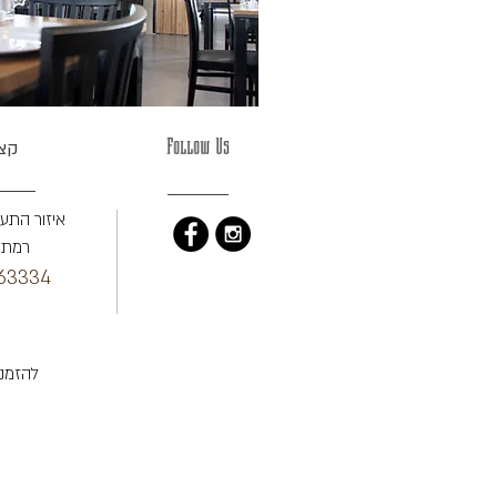
Follow Us
קצר
איזור התעש
רמת ה
63334
להזמנ