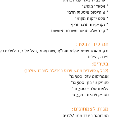
* קרפצ'יו פילה עגל ופרמזן
* אסאדו מעושן
* צ'וריסוס פיסטוק חלבי
* סלט ירקות מקומי
* נקניקיות מרגז חריף
* קבב טלה מבשר משובח מיטשוס
חם ליד הבשר:
ירקות אנטיפסטי :פלחי תפו"א ,שום אפוי ,בצל צלוי, ופלפלים קלו
פירה , ציפס
בשרים:
(לכל 4 סועדים מוגש פרוס בפריג'ה למרכז שולחן)
אנטריקוט עגל 300 גר'
סטייק טי בון 500 גר'
צלעות טלה- 300 גר'
סטייק פרגית- 350 גר
מנות לצמחונים:
המבורגר ביונד מיט /לזניה